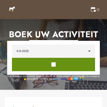
BOEK UW ACTIVITEIT
100% veilige reservering, gegarandeerd de beste prijzen, onmiddellijke bevestiging
Beveiligde betaling via