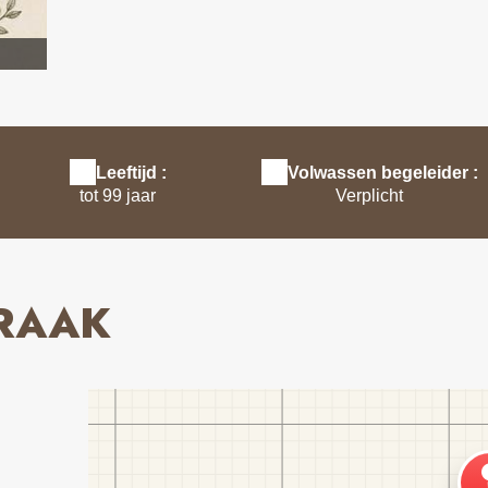
visuel ok
Leeftijd :
Volwassen begeleider :
tot 99 jaar
Verplicht
PRAAK