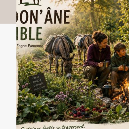
Location d'un âne pour un groupe de 2 à 5 
L'âne est équipé d'un bât de portage. Une b
sur l'âne. Initiation aux techniques de rand
De
formule
reprenant l'itinéraire. Mise à disposition d'
omvat :
mobile, d'une toilette sèche, litière et papier
l'âne en sécurité pour votre nuit. Accueil par
Il est interdit de ne pas toucher, goûter, sentir
De formule omvat niet :
Les repas. La tente. Le kit 
Te voorziene uitrusting :
Tente, tapis et sac de cou