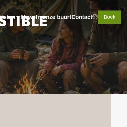
STIBLE
teiten
News
In onze buurt
Contact
Boek