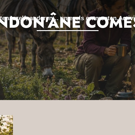
NDON'ÂNE COME
ten
Jezelf, anderen… en ezels ontmoeten.
Activi