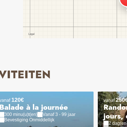
VITEITEN
120€
250
vanaf
vanaf
Balade à la journée
Randon
jours,
300 minu(u)t(en)
Vanaf 3 - 99 jaar
Bevestiging Onmiddellijk
2 dag(en