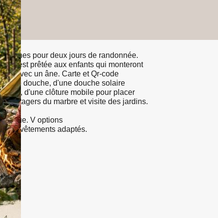
personnes pour deux jours de randonnée.
ombe est prêtée aux enfants qui monteront
onnée avec un âne. Carte et Qr-code
une tente douche, d'une douche solaire
 toilette, d'une clôture mobile pour placer
 les potagers du marbre et visite des jardins.
.
barbecue. V options
chage, vêtements adaptés.