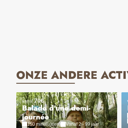
ONZE ANDERE ACTI
70€
vanaf
Balade d'une demi-
journée
150 minu(u)t(en)
Vanaf 2 - 99 jaar