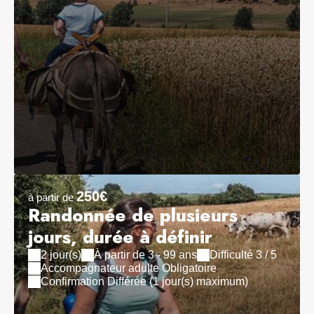
250€
à partir de
Randonnée de plusieurs
jours, durée à définir
2 jour(s)
À partir de 3 - 99 ans
Difficulté 3 / 5
Accompagnateur adulte Obligatoire
Confirmation Différée (1 jour(s) maximum)