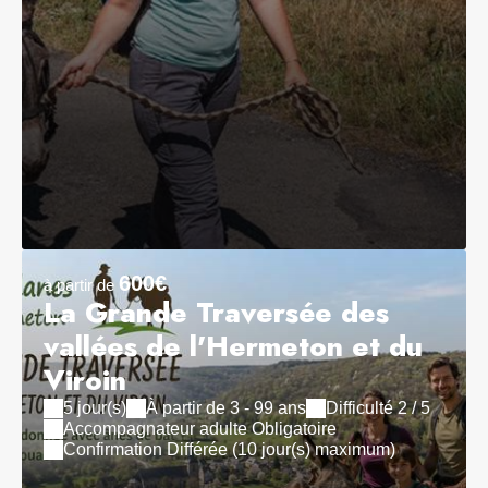
600€
à partir de
La Grande Traversée des
vallées de l'Hermeton et du
Viroin
5 jour(s)
À partir de 3 - 99 ans
Difficulté 2 / 5
Accompagnateur adulte Obligatoire
Confirmation Différée (10 jour(s) maximum)