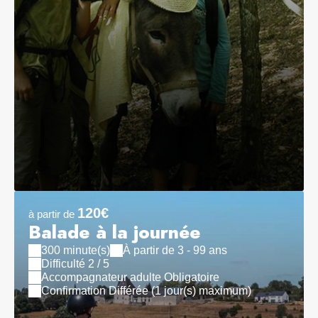
120€
à partir de
Balade à la journée
300 minute(s)
À partir de 3 - 99 ans
Difficulté 2 / 5
Accompagnateur adulte Obligatoire
Confirmation Différée (1 jour(s) maximum)