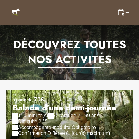
DÉCOUVREZ TOUTES
NOS ACTIVITÉS
70€
à partir de
Balade d'une demi-journée
150 minute(s)
À partir de 2 - 99 ans
Difficulté 2 / 5
Accompagnateur adulte Obligatoire
Confirmation Différée (1 jour(s) maximum)