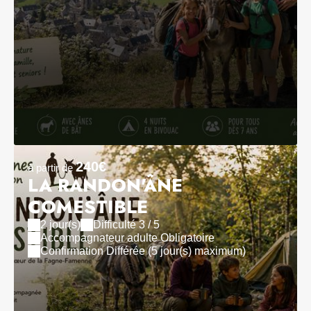
240€
à partir de
LA RANDON'ÂNE
COMESTIBLE
2 jour(s)
Difficulté 3 / 5
Accompagnateur adulte Obligatoire
Confirmation Différée (5 jour(s) maximum)